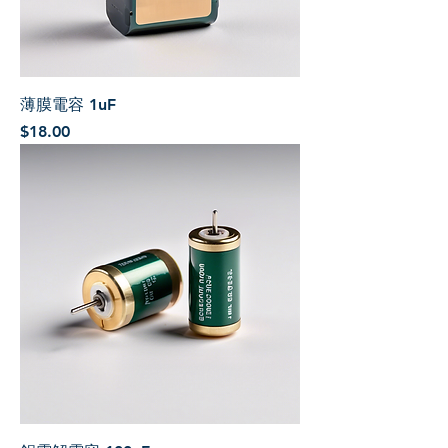
薄膜電容 1uF
價格
$18.00