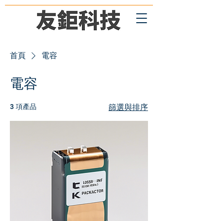
首頁
電容
電容
3 項產品
篩選與排序