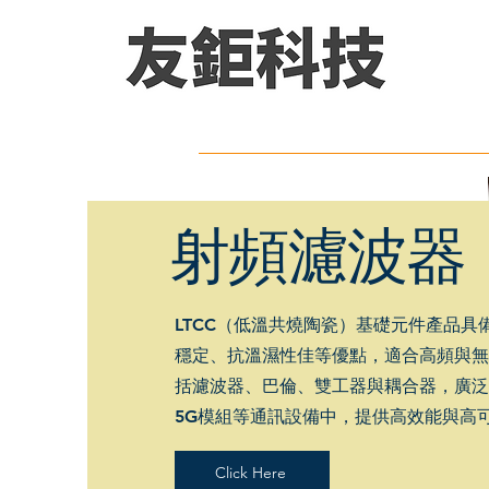
射頻濾波器
LTCC（低溫共燒陶瓷）基礎元件產品具
穩定、抗溫濕性佳等優點，適合高頻與無
括濾波器、巴倫、雙工器與耦合器，廣泛用
5G模組等通訊設備中，提供高效能與高
Click Here